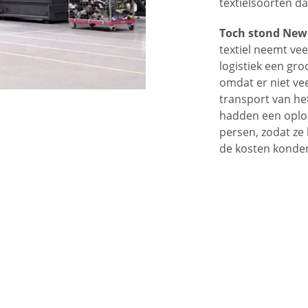
textielsoorten d
Toch stond NewR
textiel neemt vee
logistiek een gro
omdat er niet vee
transport van het 
hadden een oplos
persen, zodat ze
de kosten konden