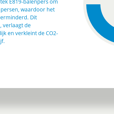
-tek E819-balenpers om
e persen, waardoor het
erminderd. Dit
 verlaagt de
ijk en verkleint de CO2-
f.