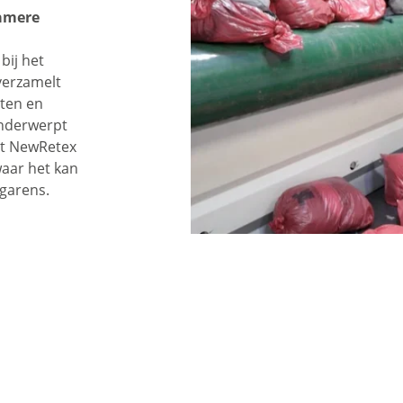
zamere
bij het
verzamelt
nten en
onderwerpt
it NewRetex
waar het kan
garens.