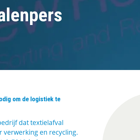
alenpers
odig om de logistiek te
rijf dat textielafval
r verwerking en recycling.