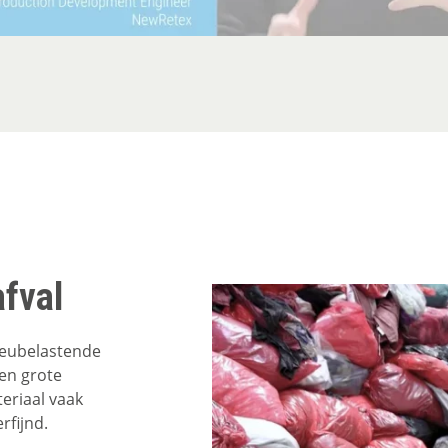
afval
lieubelastende
een grote
teriaal vaak
rfijnd.