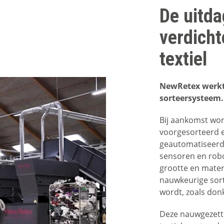
De uitda
verdicht
textiel
NewRetex werkt 
sorteersysteem.
Bij aankomst wor
voorgesorteerd e
geautomatiseerd
sensoren en robo
grootte en mater
nauwkeurige sort
wordt, zoals donk
Deze nauwgezette 