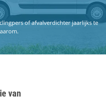
ingpers of afvalverdichter jaarlijks te
waarom.
ie van