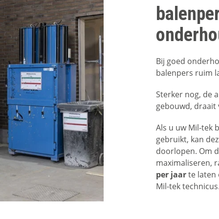
balenper
onderho
Bij goed onderho
balenpers ruim l
Sterker nog, de a
gebouwd, draait 
Als u uw Mil-tek
gebruikt, kan dez
doorlopen. Om d
maximaliseren, r
per jaar
te laten
Mil-tek technicus