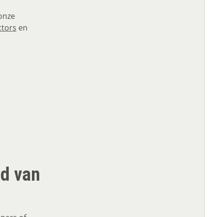
 onze
tors
en
ud van