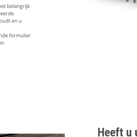
et belangrijk
ceerde
oudt en u
nde formulier
en
Heeft u 