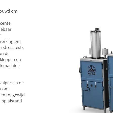
ebouwd om
ecente
lebaar
n
fwerking om
 stresstests
an de
, kleppen en
ek machine
valpers in de
nu om
een toegewijd
u op afstand