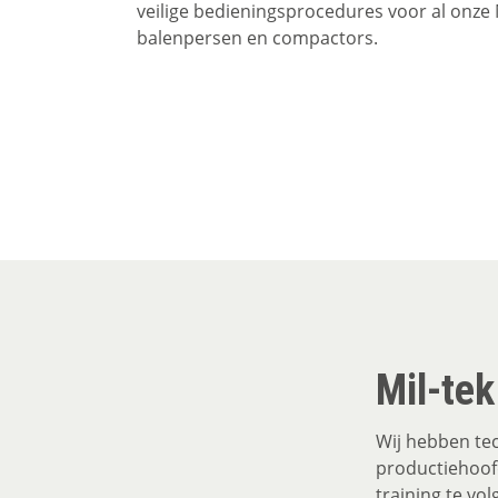
veilige bedieningsprocedures voor al onze 
balenpersen en compactors.
Mil-tek
Wij hebben tech
productiehoofd
training te vol