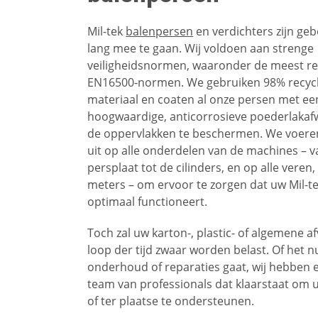
Mil-tek
balenpersen
en verdichters zijn g
lang mee te gaan. Wij voldoen aan strenge
veiligheidsnormen, waaronder de meest r
EN16500-normen. We gebruiken 98% recyc
materiaal en coaten al onze persen met ee
hoogwaardige, anticorrosieve poederlaka
de oppervlakken te beschermen. We voeren
uit op alle onderdelen van de machines – v
persplaat tot de cilinders, en op alle veren
meters – om ervoor te zorgen dat uw Mil-t
optimaal functioneert.
Toch zal uw karton-, plastic- of algemene af
loop der tijd zwaar worden belast. Of het 
onderhoud of reparaties gaat, wij hebben 
team van professionals dat klaarstaat om 
of ter plaatse te ondersteunen.