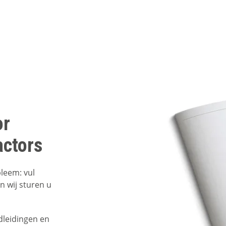
or
ctors
leem: vul
n wij sturen u
dleidingen en