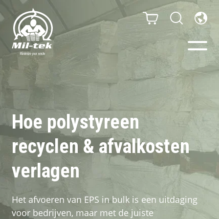
Balenpersen en compactors
Segmenten
Hoe polystyreen
recyclen & afvalkosten
Materialen
verlagen
Klantcases
Gidsen
Het afvoeren van EPS in bulk is een uitdaging
voor bedrijven, maar met de juiste