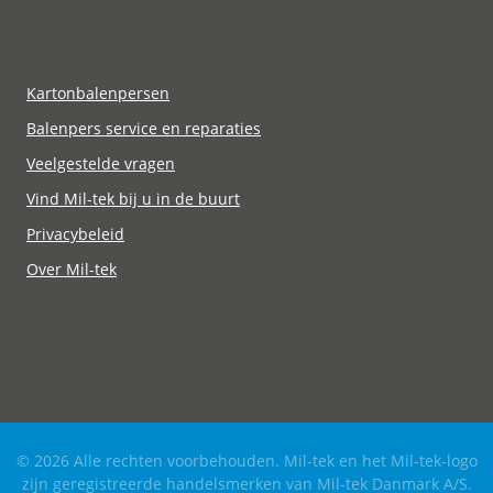
Kartonbalenpersen
Balenpers service en reparaties
Veelgestelde vragen
Vind Mil-tek bij u in de buurt
Privacybeleid
Over Mil-tek
© 2026 Alle rechten voorbehouden. Mil-tek en het Mil-tek-logo
zijn geregistreerde handelsmerken van Mil-tek Danmark A/S.