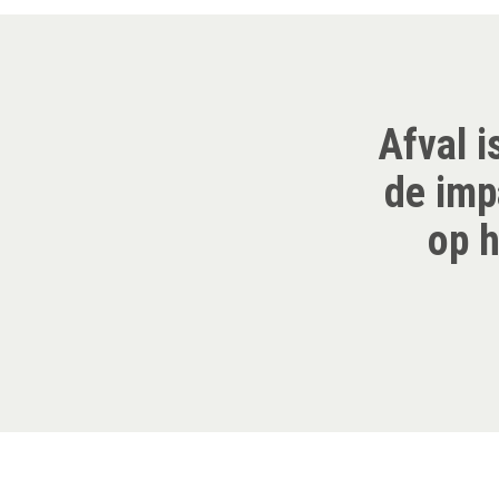
Afval i
de imp
op h