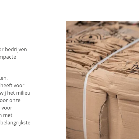
or bedrijven
ompacte
ken,
 heeft voor
wij het milieu
voor onze
n voor
en met
 belangrijkste