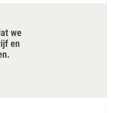
dat we
ijf en
en.