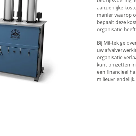
bedrijfsvoering.
aanzienlijke kos
manier waarop or
bepaalt deze kos
organisatie heeft
Bij Mil-tek gelov
uw afvalverwerki
organisatie verla
kunt omzetten in
een financieel h
milieuvriendelijk.