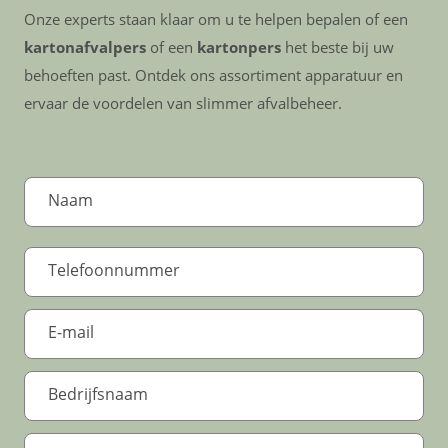
Onze experts staan klaar om u te helpen bepalen of een
kartonafvalpers
of een
kartonpers
het beste bij uw
behoeften past. Ontdek ons assortiment apparatuur en
ervaar de voordelen van slimmer afvalbeheer.