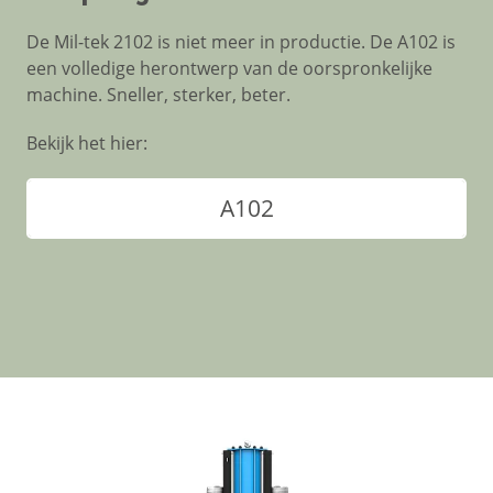
De Mil-tek 2102 is niet meer in productie. De A102 is
een volledige herontwerp van de oorspronkelijke
machine. Sneller, sterker, beter.
Bekijk het hier:
A102