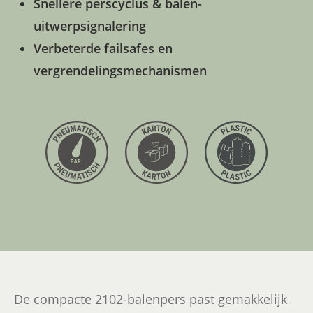
Snellere perscyclus & balen-
uitwerpsignalering
Verbeterde failsafes en
vergrendelingsmechanismen
De compacte 2102-balenpers past gemakkelijk