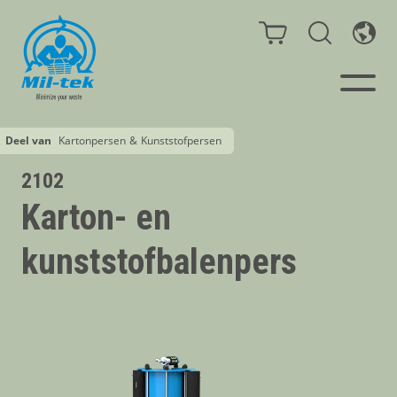
Deel van
Kartonpersen
&
Kunststofpersen
Balenpersen en compactors
2102
Karton- en
Segmenten
kunststofbalenpers
Materialen
Klantcases
Gidsen