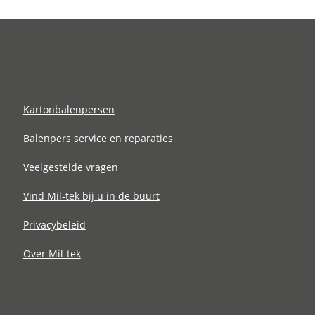
Glasbreker
r bekijken
Toevoegen aan vergelijking
Kartonbalenpersen
Balenpers service en reparaties
Veelgestelde vragen
Vind Mil-tek bij u in de buurt
Privacybeleid
Over Mil-tek