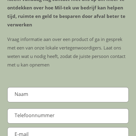
ontdekken over hoe Mil-tek uw bedrijf kan helpen
tijd, ruimte en geld te besparen door afval beter te
verwerken
Vraag informatie aan over een product of ga in gesprek
met een van onze lokale vertegenwoordigers. Laat ons
weten wat u nodig heeft, zodat de juiste persoon contact
met u kan opnemen