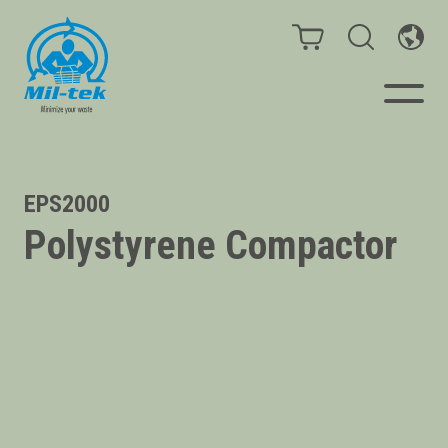
Balenpersen en compactors
EPS2000
Polystyrene Compactor
Segmenten
Materialen
Klantcases
Gidsen