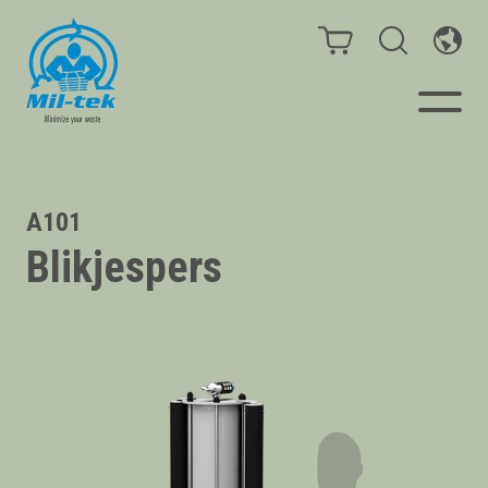
Balenpersen en compactors
A101
Blikjespers
Segmenten
Materialen
Klantcases
Gidsen